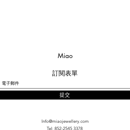
Miao
訂閱表單
提交
Info@miaojewellery.com
Tel: 852-2545 3378