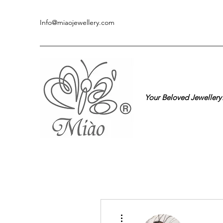
Info@miaojewellery.com
Your Beloved Jewellery
更多動作