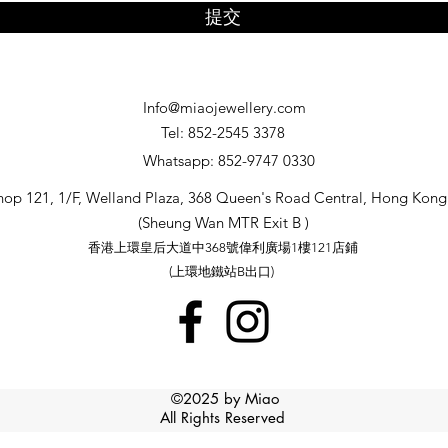
提交
Info@miaojewellery.com
Tel: 852-2545 3378
Whatsapp: 852-9747 0330
hop 121, 1/F, Welland Plaza, 368 Queen's Road Central, Hong Ko
(Sheung Wan MTR Exit B )
香港上環皇后大道中368號偉利廣場1樓121店鋪
(上環地鐵站B出口)
©2025 by Miao
All Rights Reserved