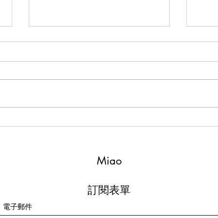
Flow
Quartz Necklace
Miao
訂閱表單