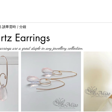
日
讀畢需時 1 分鐘
tz Earrings
rings are a great staple in any jewellery collection.