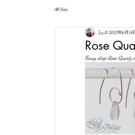
All Posts
Ivy Li
2021年6月14
Rose Quar
Fancy drop Rose Quartz ear